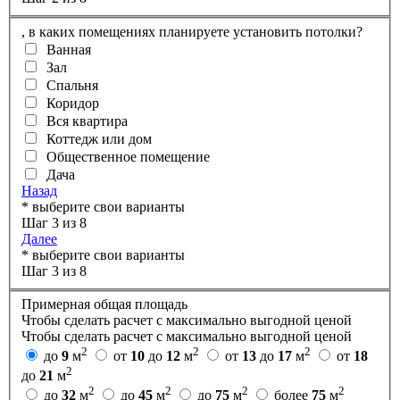
,
в каких помещениях планируете установить потолки?
Ванная
Зал
Спальня
Коридор
Вся квартира
Коттедж или дом
Общественное помещение
Дача
Назад
* выберите свои варианты
Шаг 3 из 8
Далее
* выберите свои варианты
Шаг 3 из 8
Примерная общая площадь
Чтобы сделать расчет с максимально выгодной ценой
Чтобы сделать расчет с максимально выгодной ценой
2
2
2
до
9
м
от
10
до
12
м
от
13
до
17
м
от
18
2
до
21
м
2
2
2
2
до
32
м
до
45
м
до
75
м
более
75
м