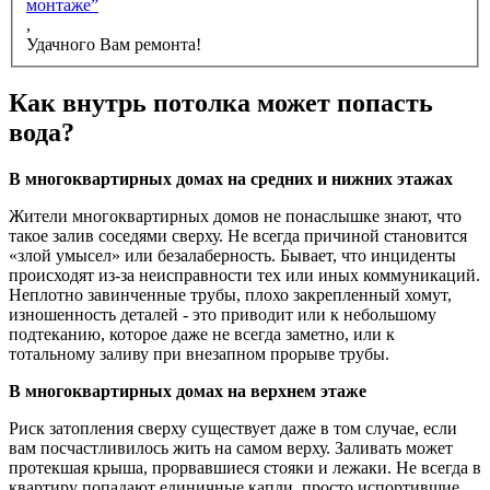
монтаже”
,
Удачного Вам ремонта!
Как внутрь потолка может попасть
вода?
В многоквартирных домах на средних и нижних этажах
Жители многоквартирных домов не понаслышке знают, что
такое залив соседями сверху. Не всегда причиной становится
«злой умысел» или безалаберность. Бывает, что инциденты
происходят из-за неисправности тех или иных коммуникаций.
Неплотно завинченные трубы, плохо закрепленный хомут,
изношенность деталей - это приводит или к небольшому
подтеканию, которое даже не всегда заметно, или к
тотальному заливу при внезапном прорыве трубы.
В многоквартирных домах на верхнем этаже
Риск затопления сверху существует даже в том случае, если
вам посчастливилось жить на самом верху. Заливать может
протекшая крыша, прорвавшиеся стояки и лежаки. Не всегда в
квартиру попадают единичные капли, просто испортившие