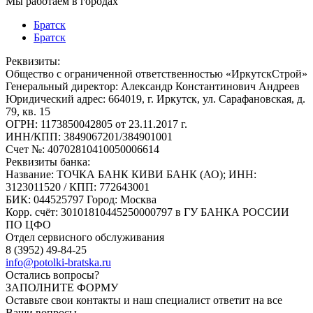
Мы работаем в городах
Братск
Братск
Реквизиты:
Общество с ограниченной ответственностью «ИркутскСтрой»
Генеральный директор: Александр Константинович Андреев
Юридический адрес: 664019, г. Иркутск, ул. Сарафановская, д.
79, кв. 15
ОГРН: 1173850042805 от 23.11.2017 г.
ИНН/КПП: 3849067201/384901001
Счет №: 40702810410050006614
Реквизиты банка:
Название: ТОЧКА БАНК КИВИ БАНК (АО); ИНН:
3123011520 / КПП: 772643001
БИК: 044525797 Город: Москва
Корр. счёт: 30101810445250000797 в ГУ БАНКА РОССИИ
ПО ЦФО
Отдел сервисного обслуживания
8 (3952) 49-84-25
info@potolki-bratska.ru
Остались вопросы?
ЗАПОЛНИТЕ ФОРМУ
Оставьте свои контакты и наш специалист ответит на все
Ваши вопросы